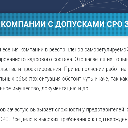
Магнитогорск
Сарато
ад
Махачкала
Севаст
ж
Мурманск
Симфер
 КОМПАНИИ С ДОПУСКАМИ СРО З
Н
Смолен
нбург
Набережные Челны
Сочи
Нижний Новгород
Ставро
Нижний Тагил
несения компании в реестр членов саморегулируемой
о
Новокузнецк
рованного кадрового состава. Это касается не толь
Новосибирск
ельства и проектирования. При выполнении работ на
льных объектах ситуация обстоит чуть иначе, так как
нное имущество, документацию и др.
ов зачастую вызывает сложности у представителей 
 СРО. Все дело в высоких требованиях к подтвержд