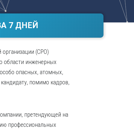
Ч
в
ополь
Чебоксары
ополь
Челябинск
А 7 ДНЕЙ
ск
Череповец
Чита
поль
Я
 организации (СРО)
Ярославль
ко области инженерных
 особо опасных, атомных,
 кандидату, помимо кадров,
компании, претендующей на
ению профессиональных