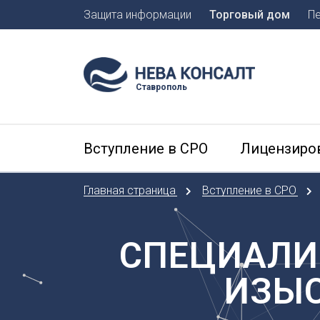
Защита информации
Торговый дом
П
Москва
Санкт-П
Ставрополь
А
Арханге
Вступление в СРО
Лицензиро
Астраха
Б
Главная страница
Вступление в СРО
Барнаул
Белгоро
Брянск
СПЕЦИАЛИ
В
ИЗЫС
Владиво
Владика
Владим