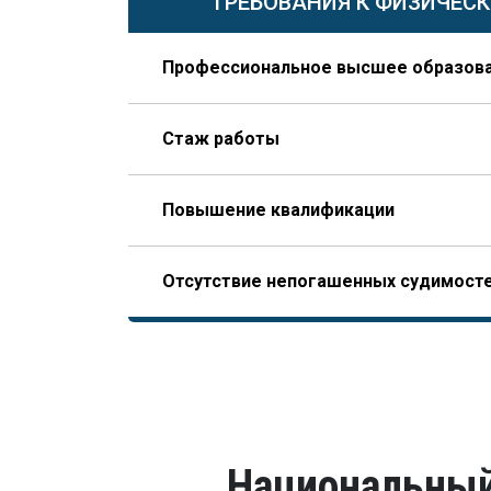
ТРЕБОВАНИЯ К ФИЗИЧЕС
Профессиональное высшее образов
По направлению строительства, изысканий 
Стаж работы
В организации соответствующего профиля 
Повышение квалификации
года из которых – на руководящей должно
Опыт работы по специальности – не менее 10 л
Пройденное гражданином по меньшей мере 
только после получения диплома (это отличае
Отсутствие непогашенных судимост
НОСТРОЙ, допускающего начало отсчета трудо
последних пяти лет.
завершения образования).
В том числе, уголовного преследования.
Национальный