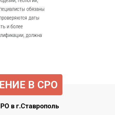
одезии, геологии,
 специалисты обязаны
 проверяются даты
ть и более
алификации, должна
ЕНИЕ В СРО
 в г.Ставрополь