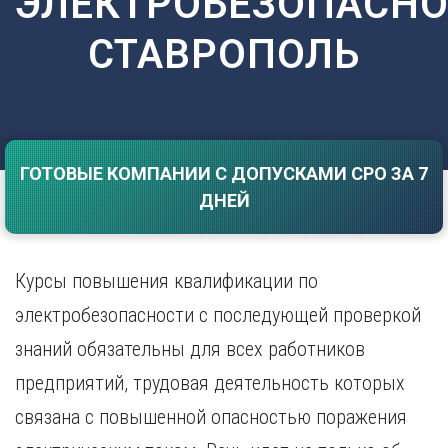
ЭЛЕКТРОБЕЗОПАСН
Саратов
Волгоград
СТАВРОПОЛЬ
Севастополь
Воронеж
Симферополь
Е
Смоленск
Екатеринбург
Сочи
Ставрополь
И
Т
ГОТОВЫЕ КОМПАНИИ С ДОПУСКАМИ СРО ЗА 7
Иваново
ДНЕЙ
Ижевск
Тамбов
Иркутск
Тверь
Тольятти
К
Томск
Курсы повышения квалификации по
Казань
Тула
электробезопасности с последующей проверкой
Калининград
Тюмень
Калуга
знаний обязательны для всех работников
У
Кемерово
предприятий, трудовая деятельность которых
Киров
Улан-Удэ
Краснодар
Ульяновск
связана с повышенной опасностью поражения
Красноярск
Уфа