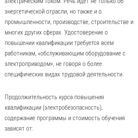
электрическим током. Речь идет не только об
Курган
Х
Курск
энергетической отрасли, но также и о
Хабаровск
Л
промышленности, производстве, строительстве и
Ч
Липецк
многих других сферах. Удостоверение о
Чебоксары
М
повышении квалификации требуется всем
Челябинск
Магнитогорск
Череповец
работникам, «обслуживающим оборудование с
Махачкала
Чита
электроприводом», не говоря о более
Мурманск
Я
специфических видах трудовой деятельности.
Н
Ярославль
Набережные Челны
Нижний Новгород
Продолжительность курса повышения
Нижний Тагил
квалификации (электробезопасность),
Новокузнецк
Новосибирск
содержание программы и стоимость обучения
зависят от: