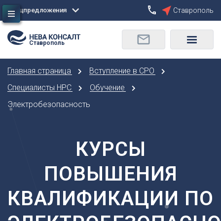
Спецпредложения
Ставрополь
Сбросить
Ставрополь
О
Москва
Санкт-Петербург
Омск
Главная страница
Вступление в СРО
Орел
А
Оренбург
Специалисты НРС
Обучение
Архангельск
П
Электробезопасность
Астрахань
Пенза
Б
Пермь
Барнаул
КУРСЫ
Р
Белгород
Ростов-на-Дону
Брянск
ПОВЫШЕНИЯ
Рязань
В
С
КВАЛИФИКАЦИИ ПО
Владивосток
Самара
Владикавказ
Саранск
Владимир