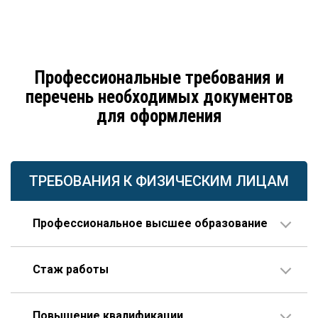
Профессиональные требования и
перечень необходимых документов
для оформления
ТРЕБОВАНИЯ К ФИЗИЧЕСКИМ ЛИЦАМ
Профессиональное высшее образование
По направлению строительства, изысканий или
Стаж работы
проектирования.
В организации соответствующего профиля – 10 лет
Повышение квалификации
или больше, 3 года из которых – на руководящей