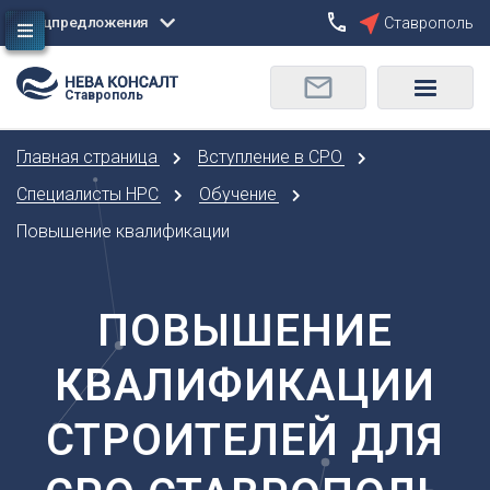
Спецпредложения
Ставрополь
Сбросить
Ставрополь
О
Москва
Санкт-Петербург
Омск
Главная страница
Вступление в СРО
Орел
А
Оренбург
Специалисты НРС
Обучение
Архангельск
П
Повышение квалификации
Астрахань
Пенза
Б
Пермь
Барнаул
ПОВЫШЕНИЕ
Р
Белгород
Ростов-на-Дону
Брянск
КВАЛИФИКАЦИИ
Рязань
В
С
СТРОИТЕЛЕЙ ДЛЯ
Владивосток
Самара
Владикавказ
Саранск
Владимир