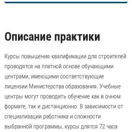
Справка об отсутствии судимости и уголовного
Должностная инструкция по месту текущего
достаточно заверенной копии диплома. В остальных
Согласие на обработку персональных данных
преследования. Ранее судимые кандидаты
трудоустройства.
случаях дополнительно предоставляется копия
предоставляют документ, подтверждающий исполнение
свидетельства о признании иностранного образования.
наказания.
Разрешение на работу (если кандидат –
Удостоверение о повышении квалификации.
иностранный гражданин).
Удостоверение, подтверждающее факт повышения
Описание практики
квалификации в течение последних пяти лет. В случае,
если повышение квалификации проходило за пределами
России, требуется копия свидетельства о признании
иностранного образования.
Курсы повышения квалификации для строителей
проводятся на платной основе обучающими
центрами, имеющими соответствующие
лицензии Министерства образования. Учебные
центры могут проводить обучение как в очном
формате, так и дистанционно. В зависимости от
специализации работника и сложности
выбранной программы, курсы длятся 72 часа