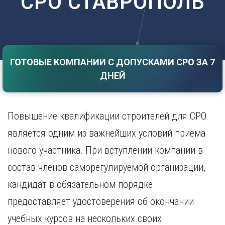
СРО СТАВРОПОЛЬ
Саратов
Волгоград
Севастополь
Воронеж
Симферополь
Е
Смоленск
Екатеринбург
Сочи
ГОТОВЫЕ КОМПАНИИ С ДОПУСКАМИ СРО ЗА 7
Ставрополь
И
ДНЕЙ
Т
Иваново
Ижевск
Тамбов
Иркутск
Тверь
Повышение квалификации строителей для СРО
Тольятти
К
является одним из важнейших условий приема
Томск
Казань
нового участника. При вступлении компании в
Тула
Калининград
Тюмень
состав членов саморегулируемой организации,
Калуга
У
Кемерово
кандидат в обязательном порядке
Киров
Улан-Удэ
предоставляет удостоверения об окончании
Краснодар
Ульяновск
учебных курсов на нескольких своих
Красноярск
Уфа