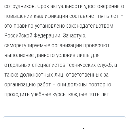
Курган
сотрудников. Срок актуальности удостоверения о
Х
Курск
повышении квалификации составляет пять лет –
Хабаровск
Л
это правило установлено законодательством
Ч
Липецк
Чебоксары
Российской Федерации. Зачастую,
М
Челябинск
саморегулируемые организации проверяют
Магнитогорск
Череповец
Махачкала
выполнение данного условия лишь для
Чита
Мурманск
отдельных специалистов технических служб, а
Я
Н
Ярославль
также должностных лиц, ответственных за
Набережные Челны
организацию работ – они должны повторно
Нижний Новгород
проходить учебные курсы каждые пять лет.
Нижний Тагил
Новокузнецк
Новосибирск