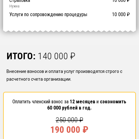
Предоставление специалистов НРС
Сертификат ISO 9001
Сертификат ISO 14001
Сертификат OHSAS 18001
Страховка
14 500
14 500
14 500
10 000
0
₽
₽
₽
₽
₽
0
ISO 9001
ISO 14001
OHSAS 18001
Нужна
₽ за человека
Услуги по сопровождению процедуры
10 000
₽
ИТОГО:
140 000
₽
Внесение взносов и оплата услуг производятся строго с
расчетного счета организации.
Оплатить членский взнос за
12 месяцев
и
сэкономить
60 000
рублей в год.
250 000
₽
190 000
₽