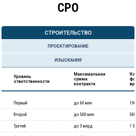
СРО
СТРОИТЕЛЬСТВО
ПРОЕКТИРОВАНИЕ
ИЗЫСКАНИЯ
Максимальная
Ко
Уровень
сумма
фо
ответственности
контракта
вр
Первый
до 60 млн
100
Второй
до 500 млн
500
Третий
до 3 млрд
1 5