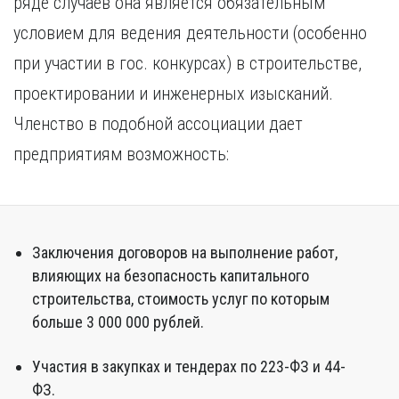
ряде случаев она является обязательным
Курган
Х
Курск
условием для ведения деятельности (особенно
Хабаровск
Л
при участии в гос. конкурсах) в строительстве,
Ч
Липецк
проектировании и инженерных изысканий.
Чебоксары
М
Членство в подобной ассоциации дает
Челябинск
Магнитогорск
Череповец
предприятиям возможность:
Махачкала
Чита
Мурманск
Я
Н
Ярославль
Набережные Челны
Заключения договоров на выполнение работ,
Нижний Новгород
влияющих на безопасность капитального
Нижний Тагил
строительства, стоимость услуг по которым
Новокузнецк
больше 3 000 000 рублей.
Новосибирск
Участия в закупках и тендерах по 223-ФЗ и 44-
ФЗ.