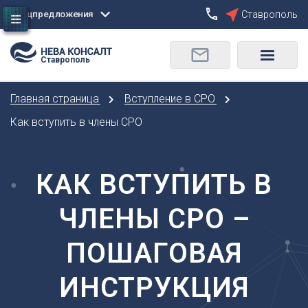
Спецпредложения
Ставрополь
Сбросить
Ставрополь
О
Москва
Санкт-Петербург
Омск
Главная страница
Вступление в СРО
Орел
А
Оренбург
Как вступить в члены СРО
Архангельск
П
Астрахань
Пенза
КАК ВСТУПИТЬ В
Б
Пермь
Барнаул
Р
ЧЛЕНЫ СРО –
Белгород
Ростов-на-Дону
Брянск
Рязань
ПОШАГОВАЯ
В
С
Владивосток
ИНСТРУКЦИЯ
Самара
Владикавказ
Саранск
Владимир