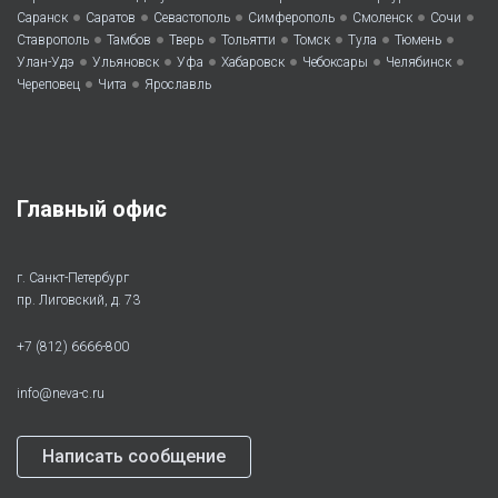
•
•
•
•
•
•
Саранск
Саратов
Севастополь
Симферополь
Смоленск
Сочи
•
•
•
•
•
•
•
Ставрополь
Тамбов
Тверь
Тольятти
Томск
Тула
Тюмень
•
•
•
•
•
•
Улан-Удэ
Ульяновск
Уфа
Хабаровск
Чебоксары
Челябинск
•
•
Череповец
Чита
Ярославль
Главный офис
г. Санкт-Петербург
пр. Лиговский, д. 73
+7 (812) 6666-800
info@neva-c.ru
Написать сообщение