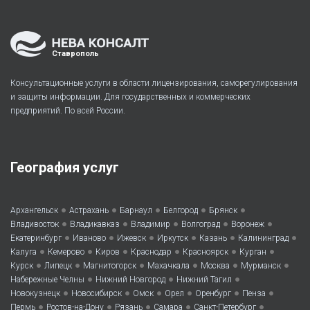
Ставрополь
Консультационные услуги в области лицензирования, саморегулирования
и защиты информации. Для государственных и коммерческих
предприятий. По всей России.
География услуг
•
•
•
•
•
Архангельск
Астрахань
Барнаул
Белгород
Брянск
•
•
•
•
•
Владивосток
Владикавказ
Владимир
Волгоград
Воронеж
•
•
•
•
•
•
Екатеринбург
Иваново
Ижевск
Иркутск
Казань
Калининград
•
•
•
•
•
•
Калуга
Кемерово
Киров
Краснодар
Красноярск
Курган
•
•
•
•
•
•
Курск
Липецк
Магнитогорск
Махачкала
Москва
Мурманск
•
•
•
Набережные Челны
Нижний Новгород
Нижний Тагил
•
•
•
•
•
•
Новокузнецк
Новосибирск
Омск
Орел
Оренбург
Пенза
•
•
•
•
•
Пермь
Ростов-на-Дону
Рязань
Самара
Санкт-Петербург