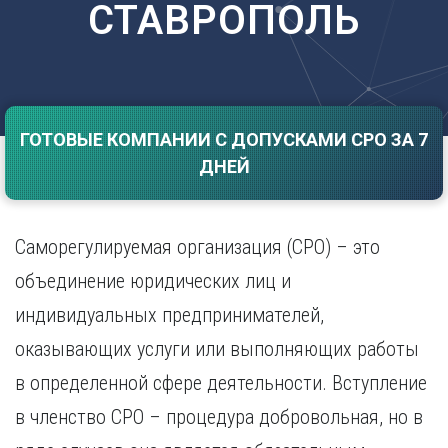
СТАВРОПОЛЬ
Саратов
Волгоград
Севастополь
Воронеж
Симферополь
Е
Смоленск
Екатеринбург
Сочи
Ставрополь
ГОТОВЫЕ КОМПАНИИ С ДОПУСКАМИ СРО ЗА 7
И
ДНЕЙ
Т
Иваново
Ижевск
Тамбов
Иркутск
Тверь
Саморегулируемая организация (СРО) – это
Тольятти
К
Томск
объединение юридических лиц и
Казань
Тула
индивидуальных предпринимателей,
Калининград
Тюмень
Калуга
оказывающих услуги или выполняющих работы
У
Кемерово
в определенной сфере деятельности. Вступление
Киров
Улан-Удэ
Краснодар
Ульяновск
в членство СРО – процедура добровольная, но в
Красноярск
Уфа