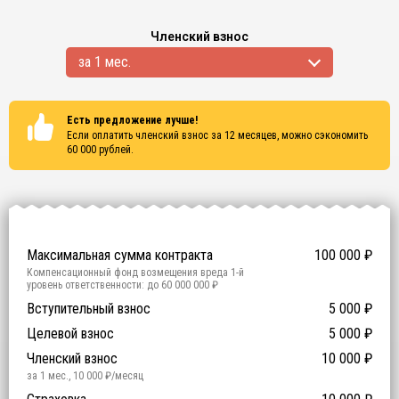
Членский взнос
за 1 мес.
Есть предложение лучше!
Если оплатить членский взнос за 12 месяцев, можно сэкономить
60 000
рублей.
Сертификаты
ISO 9001
ISO 14001
OHSAS 18001
Максимальная сумма контракта
100 000
₽
Компенсационный фонд возмещения вреда
1
-й
уровень ответственности:
до 60 000 000 ₽
Участие в гос. тендерах и аукционах
Вступительный взнос
5 000
0
₽
₽
Компенсационный фонд договорных обязательств
0
-
Целевой взнос
5 000
₽
й уровень ответственности:
Не требуется
Членский взнос
10 000
₽
за 1 мес.
,
10 000
₽/месяц