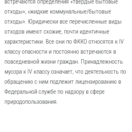
встречаются определения «твердые бытовые
Курган
Х
Курск
отходы», «жидкие коммунальные/бытовые
Хабаровск
Л
отходы». Юридически все перечисленные виды
Ч
Липецк
отходов имеют схожие, почти идентичные
Чебоксары
М
характеристики. Все они по ФККО относятся к IV
Челябинск
Магнитогорск
Череповец
классу опасности и постоянно встречаются в
Махачкала
Чита
повседневной жизни граждан. Принадлежность
Мурманск
Я
мусора к IV классу означает, что деятельность по
Н
Ярославль
обращению с ним подлежит лицензированию в
Набережные Челны
Нижний Новгород
Федеральной службе по надзору в сфере
Нижний Тагил
природопользования.
Новокузнецк
Новосибирск