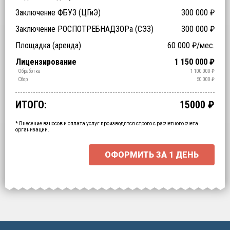
Заключение ФБУЗ (ЦГиЭ)
300 000
₽
Заключение РОСПОТРЕБНАДЗОРа (СЭЗ)
300 000
₽
Технические специалисты (обучение)
Отходы > 200
Спецтехника (аренда)
Оборудование (аренда)
Площадка (аренда)
60 000
₽/мес.
₽
₽
₽
₽
Срочное получение
1-4 классы отходов
Лицензирование
1 150 000
₽
₽
₽
Транспортирование
Обработка
1 100 000
₽
₽
Утилизация
Обезвреживание
Размещение
Сбор
50 000
₽
₽
₽
₽
ИТОГО:
15000
₽
Промежуточный итог:
15000
₽
Ваша персональна скидка
-
15000
₽
* Внесение взносов и оплата услуг производятся строго с расчетного счета
организации.
ОФОРМИТЬ ЗА
1 ДЕНЬ
Выберите интересующие вас пункты
для начала расчёта.