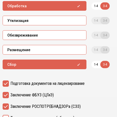
1-4
3-4
Обработка
1-4
3-4
Утилизация
1-4
3-4
Обезвреживание
1-4
3-4
Размещение
1-4
3-4
Сбор
Подготовка документов на лицензирование
Заключение ФБУЗ (ЦГиЭ)
Заключение РОСПОТРЕБНАДЗОРа (СЭЗ)