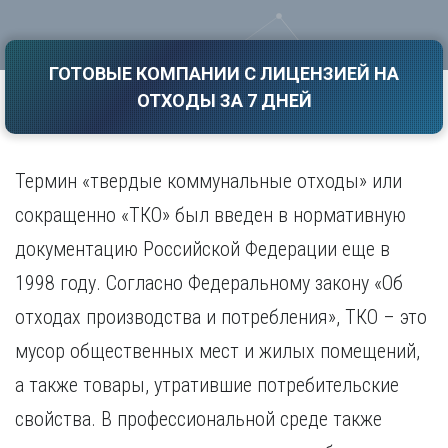
Саратов
Волгоград
Севастополь
Воронеж
Симферополь
ГОТОВЫЕ КОМПАНИИ С ЛИЦЕНЗИЕЙ НА
Е
Смоленск
ОТХОДЫ ЗА 7 ДНЕЙ
Екатеринбург
Сочи
Ставрополь
И
Т
Иваново
Термин «твердые коммунальные отходы» или
Ижевск
Тамбов
сокращенно «ТКО» был введен в нормативную
Иркутск
Тверь
документацию Российской Федерации еще в
Тольятти
К
Томск
1998 году. Согласно Федеральному закону «Об
Казань
Тула
Калининград
отходах производства и потребления», ТКО – это
Тюмень
Калуга
мусор общественных мест и жилых помещений,
У
Кемерово
а также товары, утратившие потребительские
Киров
Улан-Удэ
Краснодар
Ульяновск
свойства. В профессиональной среде также
Красноярск
Уфа