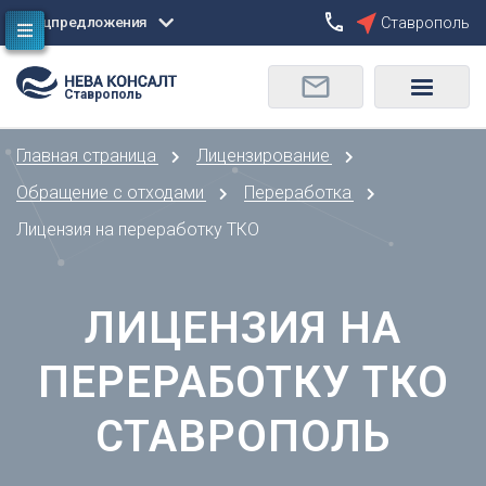
Спецпредложения
Ставрополь
Сбросить
Ставрополь
О
Москва
Санкт-Петербург
Омск
Главная страница
Лицензирование
Орел
А
Оренбург
Обращение с отходами
Переработка
Архангельск
П
Лицензия на переработку ТКО
Астрахань
Пенза
Б
Пермь
Барнаул
ЛИЦЕНЗИЯ НА
Р
Белгород
Ростов-на-Дону
Брянск
ПЕРЕРАБОТКУ ТКО
Рязань
В
С
СТАВРОПОЛЬ
Владивосток
Самара
Владикавказ
Саранск
Владимир