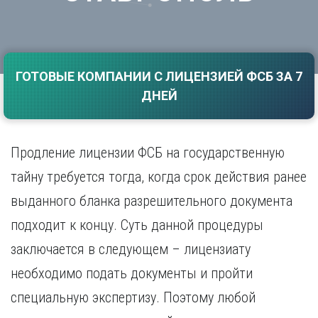
Саратов
Волгоград
Севастополь
Воронеж
Симферополь
Е
Смоленск
ГОТОВЫЕ КОМПАНИИ С ЛИЦЕНЗИЕЙ ФСБ ЗА 7
Екатеринбург
Сочи
ДНЕЙ
Ставрополь
И
Т
Иваново
Ижевск
Тамбов
Продление лицензии ФСБ на государственную
Иркутск
Тверь
тайну требуется тогда, когда срок действия ранее
Тольятти
К
Томск
выданного бланка разрешительного документа
Казань
Тула
Калининград
подходит к концу. Суть данной процедуры
Тюмень
Калуга
заключается в следующем – лицензиату
У
Кемерово
необходимо подать документы и пройти
Киров
Улан-Удэ
Краснодар
Ульяновск
специальную экспертизу. Поэтому любой
Красноярск
Уфа