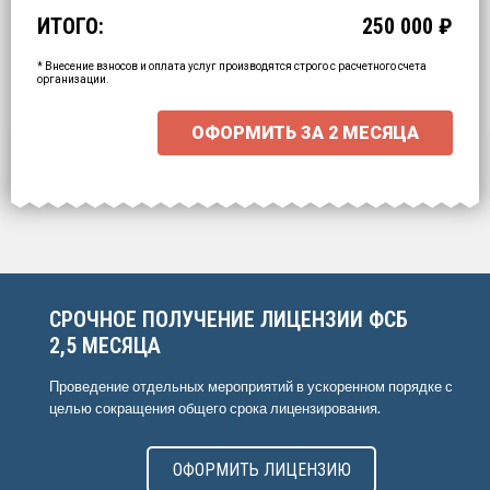
ИТОГО:
250 000
₽
Промежуточный итог:
15000
₽
Ваша персональна скидка
-
15000
₽
* Внесение взносов и оплата услуг производятся строго с расчетного счета
организации.
ОФОРМИТЬ ЗА
2 МЕСЯЦА
СРОЧНОЕ ПОЛУЧЕНИЕ ЛИЦЕНЗИИ ФСБ
2,5 МЕСЯЦА
Проведение отдельных мероприятий в ускоренном порядке с
целью сокращения общего срока лицензирования.
ОФОРМИТЬ ЛИЦЕНЗИЮ