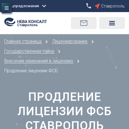
Спецпредложения
Ставрополь
Сбросить
Ставрополь
О
Москва
Санкт-Петербург
Омск
Главная страница
Лицензирование
Орел
А
Оренбург
Государственная тайна
Архангельск
П
Внесение изменений в лицензию
Астрахань
Пенза
Продление лицензии ФСБ
Б
Пермь
Барнаул
Р
Белгород
ПРОДЛЕНИЕ
Ростов-на-Дону
Брянск
Рязань
В
ЛИЦЕНЗИИ ФСБ
С
Владивосток
Самара
Владикавказ
СТАВРОПОЛЬ
Саранск
Владимир