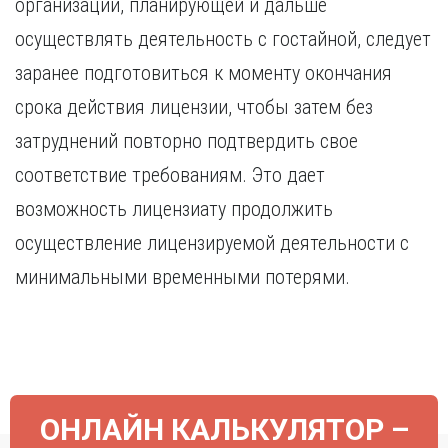
организации, планирующей и дальше
Курган
Х
Курск
осуществлять деятельность с гостайной, следует
Хабаровск
Л
заранее подготовиться к моменту окончания
Ч
Липецк
срока действия лицензии, чтобы затем без
Чебоксары
М
затруднений повторно подтвердить свое
Челябинск
Магнитогорск
Череповец
соответствие требованиям. Это дает
Махачкала
Чита
возможность лицензиату продолжить
Мурманск
Я
осуществление лицензируемой деятельности с
Н
Ярославль
минимальными временными потерями.
Набережные Челны
Нижний Новгород
Нижний Тагил
Новокузнецк
Новосибирск
ОНЛАЙН КАЛЬКУЛЯТОР –