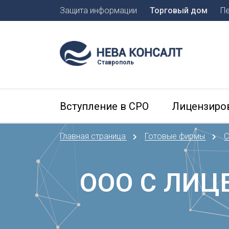
Защита информации
Торговый дом
П
Москва
Санкт-П
Ставрополь
А
Арханге
Вступление в СРО
Лицензиро
Астраха
Б
Главная страница
Готовые фирмы
С
Барнаул
Белгоро
Брянск
ООО С ЛИЦ
В
Владиво
Владика
Владим