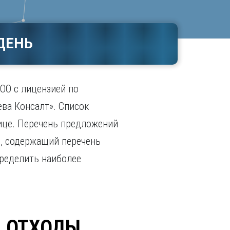
Ч
в
ополь
Чебоксары
ополь
Челябинск
ДЕНЬ
ск
Череповец
Чита
поль
Я
ОО с лицензией по
Ярославль
ва Консалт». Список
ице. Перечень предложений
с, содержащий перечень
ределить наиболее
А ОТХОДЫ