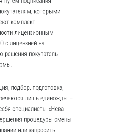
я путем подписания
 покупателям, которыми
меют комплект
ьности лицензионным
О с лицензией на
го решения покупатель
ирмы.
ия, подбор, подготовка,
стречаются лишь единожды –
 себя специалисты «Нева
авершения процедуры смены
мпании или запросить