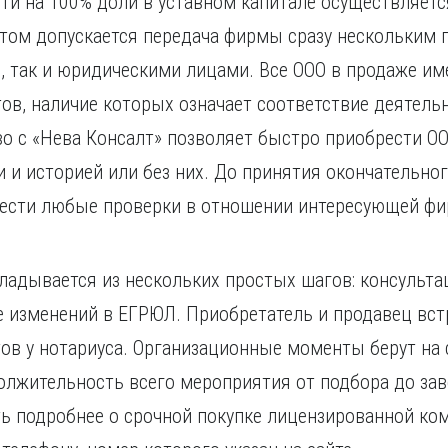
ти на 100% доли в уставном капитале осуществляетс
этом допускается передача фирмы сразу нескольким
, так и юридическими лицами. Все ООО в продаже и
ов, наличие которых означает соответствие деятел
о с «Нева Консалт» позволяет быстро приобрести ОО
 и историей или без них. До принятия окончательно
ести любые проверки в отношении интересующей ф
ладывается из нескольких простых шагов: консультац
ие изменений в ЕГРЮЛ. Приобретатель и продавец в
ов у нотариуса. Организационные моменты берут на
должительность всего мероприятия от подбора до з
ть подробнее о срочной покупке лицензированной ко