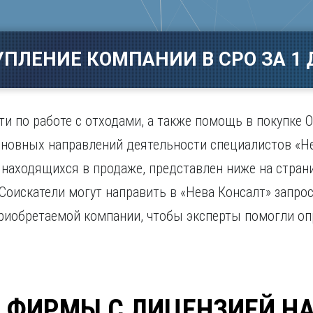
Магнитогорск
Сарато
ад
Махачкала
Севаст
ж
Мурманск
Симфер
УПЛЕНИЕ КОМПАНИИ В СРО ЗА 1 
Н
Смолен
нбург
Набережные Челны
Сочи
Нижний Новгород
Ставро
Нижний Тагил
и по работе с отходами, а также помощь в покупке О
о
Новокузнецк
сновных направлений деятельности специалистов «Не
Новосибирск
 находящихся в продаже, представлен ниже на стран
 Соискатели могут направить в «Нева Консалт» запро
приобретаемой компании, чтобы эксперты помогли оп
 ФИРМЫ С ЛИЦЕНЗИЕЙ Н