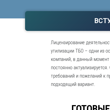
Волгогр
Вороне
ВСТ
Е
Екатери
И
Лицензирование деятельност
Иванов
Ижевск
утилизации ТБО – одни из о
Иркутск
компаний, в данный момент
постоянно актуализируется.
требований и пожеланий к 
подходящий вариант.
ГОТОВЫЕ