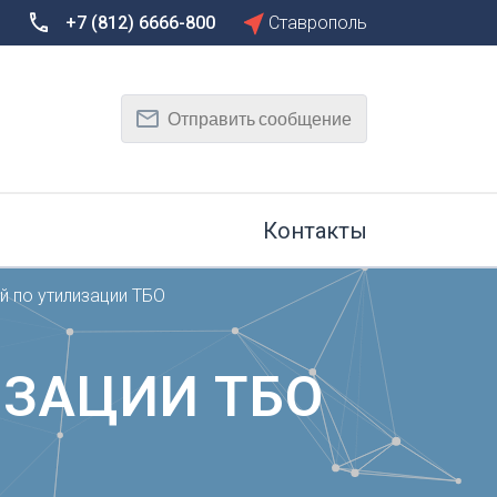
+7 (812) 6666-800
Ставрополь
Сбросить
Т
Отправить сообщение
Тамбов
Тверь
рг
Тольятти
Томск
Контакты
Тула
Тюмень
й по утилизации ТБО
У
Улан-Удэ
на-Дону
Ульяновск
ИЗАЦИИ ТБО
Уфа
Х
Хабаровск
к