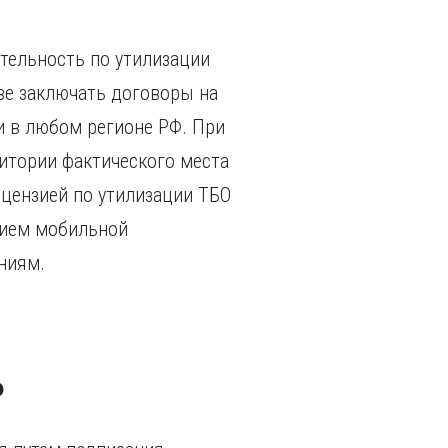
тельность по утилизации
аве заключать договоры на
 в любом регионе РФ. При
ритории фактического места
ицензией по утилизации ТБО
тием мобильной
ниям.
ь